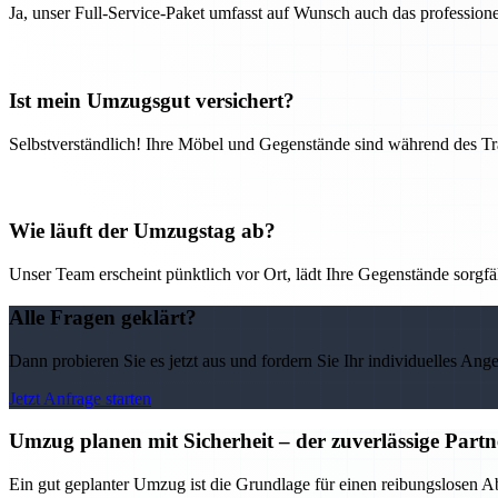
Ja, unser Full-Service-Paket umfasst auf Wunsch auch das professio
Ist mein Umzugsgut versichert?
Selbstverständlich! Ihre Möbel und Gegenstände sind während des Tra
Wie läuft der Umzugstag ab?
Unser Team erscheint pünktlich vor Ort, lädt Ihre Gegenstände sorgfälti
Alle Fragen geklärt?
Dann probieren Sie es jetzt aus und fordern Sie Ihr individuelles Ang
Jetzt Anfrage starten
Umzug planen mit Sicherheit – der zuverlässige Par
Ein gut geplanter Umzug ist die Grundlage für einen reibungslosen 