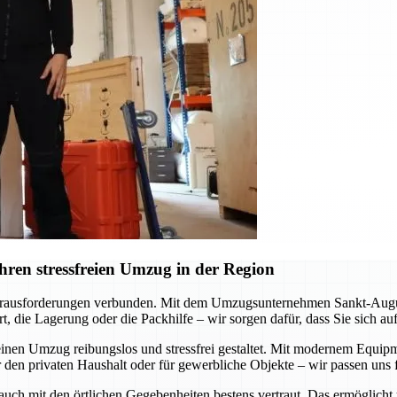
ren stressfreien Umzug in der Region
erausforderungen verbunden. Mit dem Umzugsunternehmen Sankt-Augustin
, die Lagerung oder die Packhilfe – wir sorgen dafür, dass Sie sich a
inen Umzug reibungslos und stressfrei gestaltet. Mit modernem Equipme
 den privaten Haushalt oder für gewerbliche Objekte – wir passen uns f
 auch mit den örtlichen Gegebenheiten bestens vertraut. Das ermöglicht