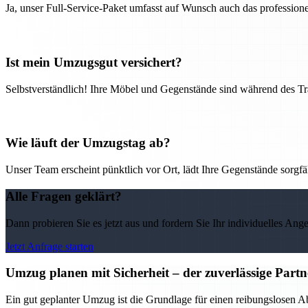
Ja, unser Full-Service-Paket umfasst auf Wunsch auch das professio
Ist mein Umzugsgut versichert?
Selbstverständlich! Ihre Möbel und Gegenstände sind während des Tra
Wie läuft der Umzugstag ab?
Unser Team erscheint pünktlich vor Ort, lädt Ihre Gegenstände sorgfälti
Alle Fragen geklärt?
Dann probieren Sie es jetzt aus und fordern Sie Ihr individuelles Ang
Jetzt Anfrage starten
Umzug planen mit Sicherheit – der zuverlässige Par
Ein gut geplanter Umzug ist die Grundlage für einen reibungslosen 