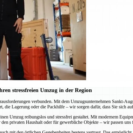
ren stressfreien Umzug in der Region
erausforderungen verbunden. Mit dem Umzugsunternehmen Sankt-Augustin
, die Lagerung oder die Packhilfe – wir sorgen dafür, dass Sie sich a
inen Umzug reibungslos und stressfrei gestaltet. Mit modernem Equipme
 den privaten Haushalt oder für gewerbliche Objekte – wir passen uns f
 auch mit den örtlichen Gegebenheiten bestens vertraut. Das ermöglicht