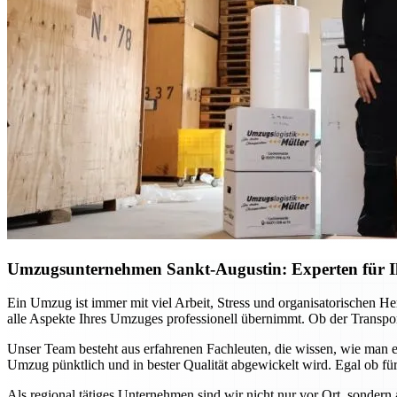
Umzugsunternehmen Sankt-Augustin: Experten für Ih
Ein Umzug ist immer mit viel Arbeit, Stress und organisatorischen H
alle Aspekte Ihres Umzuges professionell übernimmt. Ob der Transport
Unser Team besteht aus erfahrenen Fachleuten, die wissen, wie man e
Umzug pünktlich und in bester Qualität abgewickelt wird. Egal ob für
Als regional tätiges Unternehmen sind wir nicht nur vor Ort, sondern