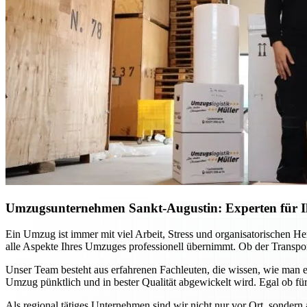
Umzugsunternehmen Sankt-Augustin: Experten für Ih
Ein Umzug ist immer mit viel Arbeit, Stress und organisatorischen H
alle Aspekte Ihres Umzuges professionell übernimmt. Ob der Transport
Unser Team besteht aus erfahrenen Fachleuten, die wissen, wie man e
Umzug pünktlich und in bester Qualität abgewickelt wird. Egal ob für
Als regional tätiges Unternehmen sind wir nicht nur vor Ort, sondern