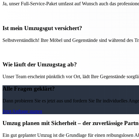
Ja, unser Full-Service-Paket umfasst auf Wunsch auch das professio
Ist mein Umzugsgut versichert?
Selbstverständlich! Ihre Möbel und Gegenstände sind während des Tra
Wie läuft der Umzugstag ab?
Unser Team erscheint pünktlich vor Ort, lädt Ihre Gegenstände sorgfälti
Alle Fragen geklärt?
Dann probieren Sie es jetzt aus und fordern Sie Ihr individuelles Ang
Jetzt Anfrage starten
Umzug planen mit Sicherheit – der zuverlässige Par
Ein gut geplanter Umzug ist die Grundlage für einen reibungslosen 