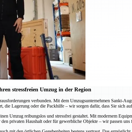
ren stressfreien Umzug in der Region
erausforderungen verbunden. Mit dem Umzugsunternehmen Sankt-Augustin
, die Lagerung oder die Packhilfe – wir sorgen dafür, dass Sie sich a
inen Umzug reibungslos und stressfrei gestaltet. Mit modernem Equipme
 den privaten Haushalt oder für gewerbliche Objekte – wir passen uns f
 auch mit den örtlichen Gegebenheiten bestens vertraut. Das ermöglicht