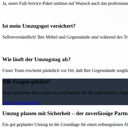
Ja, unser Full-Service-Paket umfasst auf Wunsch auch das professio
Ist mein Umzugsgut versichert?
Selbstverständlich! Ihre Möbel und Gegenstände sind während des Tra
Wie läuft der Umzugstag ab?
Unser Team erscheint pünktlich vor Ort, lädt Ihre Gegenstände sorgfälti
Alle Fragen geklärt?
Dann probieren Sie es jetzt aus und fordern Sie Ihr individuelles Ang
Jetzt Anfrage starten
Umzug planen mit Sicherheit – der zuverlässige Par
Ein gut geplanter Umzug ist die Grundlage für einen reibungslosen 