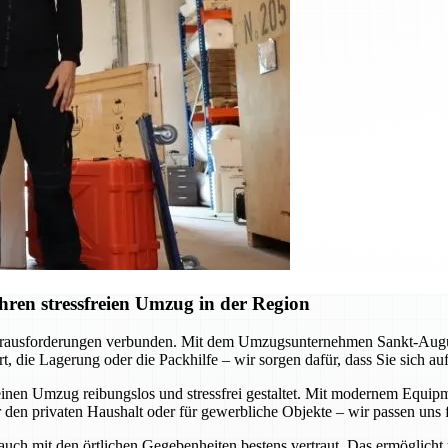
ren stressfreien Umzug in der Region
erausforderungen verbunden. Mit dem Umzugsunternehmen Sankt-Augustin
, die Lagerung oder die Packhilfe – wir sorgen dafür, dass Sie sich a
inen Umzug reibungslos und stressfrei gestaltet. Mit modernem Equipme
 den privaten Haushalt oder für gewerbliche Objekte – wir passen uns f
 auch mit den örtlichen Gegebenheiten bestens vertraut. Das ermöglicht