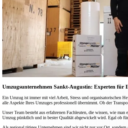
Umzugsunternehmen Sankt-Augustin: Experten für Ih
Ein Umzug ist immer mit viel Arbeit, Stress und organisatorischen H
alle Aspekte Ihres Umzuges professionell übernimmt. Ob der Transport
Unser Team besteht aus erfahrenen Fachleuten, die wissen, wie man e
Umzug pünktlich und in bester Qualität abgewickelt wird. Egal ob für
Als regional tätiges Unternehmen sind wir nicht nur vor Ort, sondern