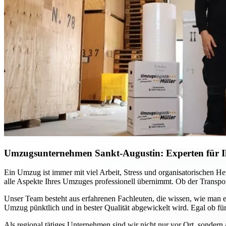
Umzugsunternehmen Sankt-Augustin: Experten für Ih
Ein Umzug ist immer mit viel Arbeit, Stress und organisatorischen H
alle Aspekte Ihres Umzuges professionell übernimmt. Ob der Transport
Unser Team besteht aus erfahrenen Fachleuten, die wissen, wie man e
Umzug pünktlich und in bester Qualität abgewickelt wird. Egal ob für
Als regional tätiges Unternehmen sind wir nicht nur vor Ort, sondern