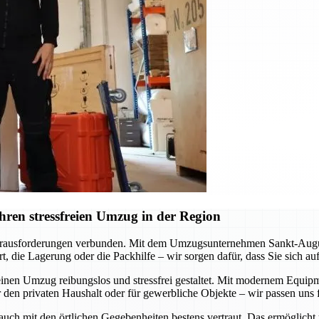
ren stressfreien Umzug in der Region
erausforderungen verbunden. Mit dem Umzugsunternehmen Sankt-Augustin
, die Lagerung oder die Packhilfe – wir sorgen dafür, dass Sie sich a
inen Umzug reibungslos und stressfrei gestaltet. Mit modernem Equipme
 den privaten Haushalt oder für gewerbliche Objekte – wir passen uns f
 auch mit den örtlichen Gegebenheiten bestens vertraut. Das ermöglicht