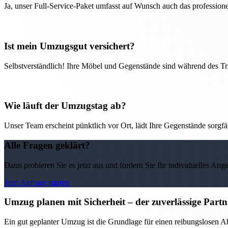
Ja, unser Full-Service-Paket umfasst auf Wunsch auch das professio
Ist mein Umzugsgut versichert?
Selbstverständlich! Ihre Möbel und Gegenstände sind während des Tra
Wie läuft der Umzugstag ab?
Unser Team erscheint pünktlich vor Ort, lädt Ihre Gegenstände sorgfälti
Alle Fragen geklärt?
Dann probieren Sie es jetzt aus und fordern Sie Ihr individuelles Ang
Jetzt Anfrage starten
Umzug planen mit Sicherheit – der zuverlässige Par
Ein gut geplanter Umzug ist die Grundlage für einen reibungslosen 