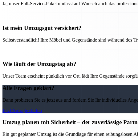
Ja, unser Full-Service-Paket umfasst auf Wunsch auch das professio
Ist mein Umzugsgut versichert?
Selbstverständlich! Ihre Möbel und Gegenstände sind während des Tra
Wie läuft der Umzugstag ab?
Unser Team erscheint pünktlich vor Ort, lädt Ihre Gegenstände sorgfälti
Alle Fragen geklärt?
Dann probieren Sie es jetzt aus und fordern Sie Ihr individuelles Ang
Jetzt Anfrage starten
Umzug planen mit Sicherheit – der zuverlässige Par
Ein gut geplanter Umzug ist die Grundlage für einen reibungslosen 