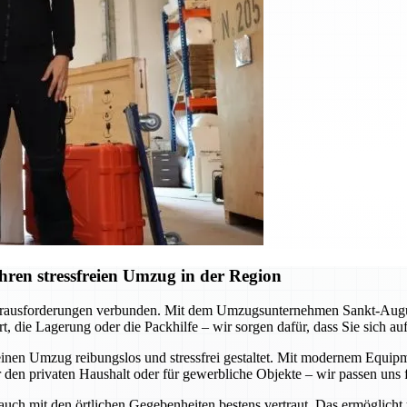
ren stressfreien Umzug in der Region
erausforderungen verbunden. Mit dem Umzugsunternehmen Sankt-Augustin
, die Lagerung oder die Packhilfe – wir sorgen dafür, dass Sie sich a
inen Umzug reibungslos und stressfrei gestaltet. Mit modernem Equipme
 den privaten Haushalt oder für gewerbliche Objekte – wir passen uns f
 auch mit den örtlichen Gegebenheiten bestens vertraut. Das ermöglicht