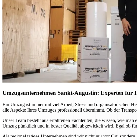
Umzugsunternehmen Sankt-Augustin: Experten für Ih
Ein Umzug ist immer mit viel Arbeit, Stress und organisatorischen H
alle Aspekte Ihres Umzuges professionell übernimmt. Ob der Transport
Unser Team besteht aus erfahrenen Fachleuten, die wissen, wie man e
Umzug pünktlich und in bester Qualität abgewickelt wird. Egal ob für
Als regional tätiges Unternehmen sind wir nicht nur vor Ort, sondern