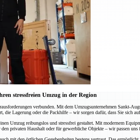
ren stressfreien Umzug in der Region
erausforderungen verbunden. Mit dem Umzugsunternehmen Sankt-Augustin
, die Lagerung oder die Packhilfe – wir sorgen dafür, dass Sie sich a
inen Umzug reibungslos und stressfrei gestaltet. Mit modernem Equipme
 den privaten Haushalt oder für gewerbliche Objekte – wir passen uns f
 auch mit den örtlichen Gegebenheiten bestens vertraut. Das ermöglicht