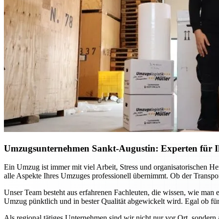
Umzugsunternehmen Sankt-Augustin: Experten für Ih
Ein Umzug ist immer mit viel Arbeit, Stress und organisatorischen H
alle Aspekte Ihres Umzuges professionell übernimmt. Ob der Transport
Unser Team besteht aus erfahrenen Fachleuten, die wissen, wie man e
Umzug pünktlich und in bester Qualität abgewickelt wird. Egal ob für
Als regional tätiges Unternehmen sind wir nicht nur vor Ort, sondern