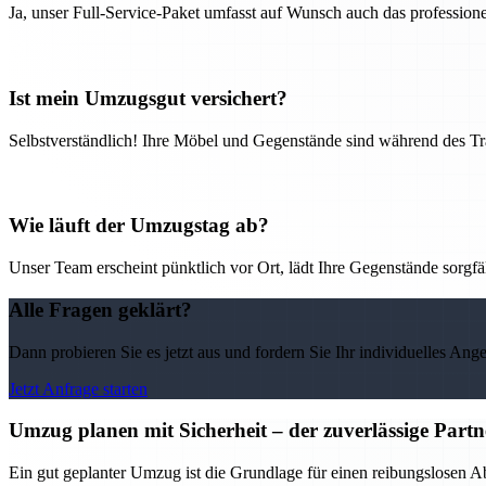
Ja, unser Full-Service-Paket umfasst auf Wunsch auch das professio
Ist mein Umzugsgut versichert?
Selbstverständlich! Ihre Möbel und Gegenstände sind während des Tra
Wie läuft der Umzugstag ab?
Unser Team erscheint pünktlich vor Ort, lädt Ihre Gegenstände sorgfälti
Alle Fragen geklärt?
Dann probieren Sie es jetzt aus und fordern Sie Ihr individuelles Ang
Jetzt Anfrage starten
Umzug planen mit Sicherheit – der zuverlässige Par
Ein gut geplanter Umzug ist die Grundlage für einen reibungslosen 