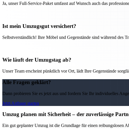
Ja, unser Full-Service-Paket umfasst auf Wunsch auch das professio
Ist mein Umzugsgut versichert?
Selbstverständlich! Ihre Möbel und Gegenstände sind während des Tra
Wie läuft der Umzugstag ab?
Unser Team erscheint pünktlich vor Ort, lädt Ihre Gegenstände sorgfälti
Alle Fragen geklärt?
Dann probieren Sie es jetzt aus und fordern Sie Ihr individuelles Ang
Jetzt Anfrage starten
Umzug planen mit Sicherheit – der zuverlässige Par
Ein gut geplanter Umzug ist die Grundlage für einen reibungslosen 