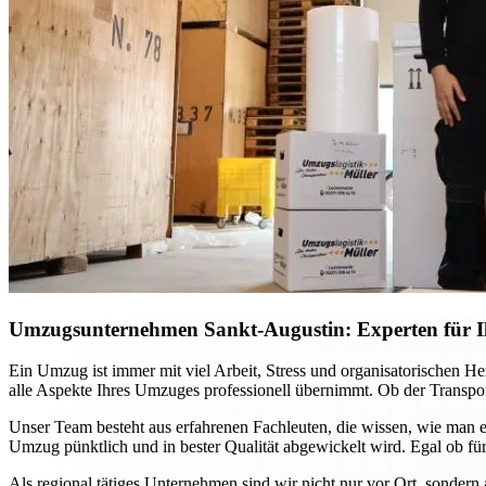
Umzugsunternehmen Sankt-Augustin: Experten für Ih
Ein Umzug ist immer mit viel Arbeit, Stress und organisatorischen H
alle Aspekte Ihres Umzuges professionell übernimmt. Ob der Transport
Unser Team besteht aus erfahrenen Fachleuten, die wissen, wie man e
Umzug pünktlich und in bester Qualität abgewickelt wird. Egal ob für
Als regional tätiges Unternehmen sind wir nicht nur vor Ort, sondern