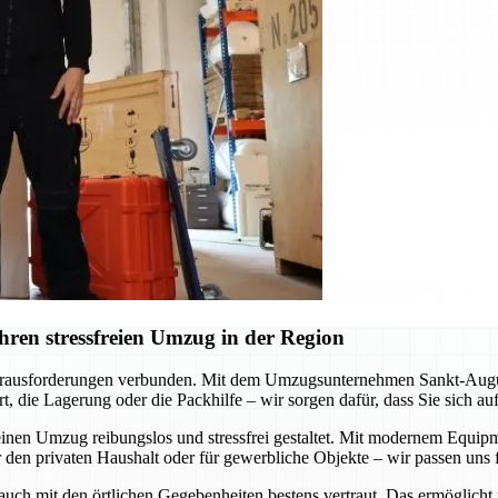
ren stressfreien Umzug in der Region
erausforderungen verbunden. Mit dem Umzugsunternehmen Sankt-Augustin
, die Lagerung oder die Packhilfe – wir sorgen dafür, dass Sie sich a
inen Umzug reibungslos und stressfrei gestaltet. Mit modernem Equipme
 den privaten Haushalt oder für gewerbliche Objekte – wir passen uns f
 auch mit den örtlichen Gegebenheiten bestens vertraut. Das ermöglicht