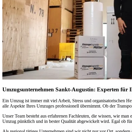
Umzugsunternehmen Sankt-Augustin: Experten für Ih
Ein Umzug ist immer mit viel Arbeit, Stress und organisatorischen H
alle Aspekte Ihres Umzuges professionell übernimmt. Ob der Transport
Unser Team besteht aus erfahrenen Fachleuten, die wissen, wie man e
Umzug pünktlich und in bester Qualität abgewickelt wird. Egal ob für
Als regional tätiges Unternehmen sind wir nicht nur vor Ort, sondern