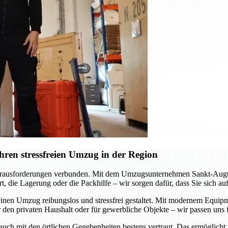
ren stressfreien Umzug in der Region
erausforderungen verbunden. Mit dem Umzugsunternehmen Sankt-Augustin
, die Lagerung oder die Packhilfe – wir sorgen dafür, dass Sie sich a
inen Umzug reibungslos und stressfrei gestaltet. Mit modernem Equipme
 den privaten Haushalt oder für gewerbliche Objekte – wir passen uns f
 auch mit den örtlichen Gegebenheiten bestens vertraut. Das ermöglicht