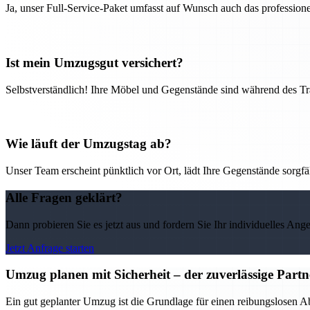
Ja, unser Full-Service-Paket umfasst auf Wunsch auch das professio
Ist mein Umzugsgut versichert?
Selbstverständlich! Ihre Möbel und Gegenstände sind während des Tra
Wie läuft der Umzugstag ab?
Unser Team erscheint pünktlich vor Ort, lädt Ihre Gegenstände sorgfälti
Alle Fragen geklärt?
Dann probieren Sie es jetzt aus und fordern Sie Ihr individuelles Ang
Jetzt Anfrage starten
Umzug planen mit Sicherheit – der zuverlässige Par
Ein gut geplanter Umzug ist die Grundlage für einen reibungslosen 