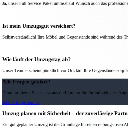
Ja, unser Full-Service-Paket umfasst auf Wunsch auch das professio
Ist mein Umzugsgut versichert?
Selbstverständlich! Ihre Möbel und Gegenstände sind während des Tra
Wie läuft der Umzugstag ab?
Unser Team erscheint pünktlich vor Ort, lädt Ihre Gegenstände sorgfälti
Alle Fragen geklärt?
Dann probieren Sie es jetzt aus und fordern Sie Ihr individuelles Ang
Jetzt Anfrage starten
Umzug planen mit Sicherheit – der zuverlässige Par
Ein gut geplanter Umzug ist die Grundlage für einen reibungslosen 