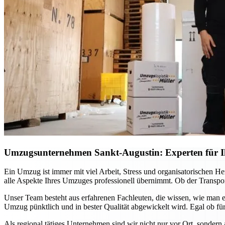
Umzugsunternehmen Sankt-Augustin: Experten für Ih
Ein Umzug ist immer mit viel Arbeit, Stress und organisatorischen H
alle Aspekte Ihres Umzuges professionell übernimmt. Ob der Transport
Unser Team besteht aus erfahrenen Fachleuten, die wissen, wie man e
Umzug pünktlich und in bester Qualität abgewickelt wird. Egal ob für
Als regional tätiges Unternehmen sind wir nicht nur vor Ort, sondern