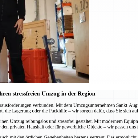
ren stressfreien Umzug in der Region
erausforderungen verbunden. Mit dem Umzugsunternehmen Sankt-Augustin
, die Lagerung oder die Packhilfe – wir sorgen dafür, dass Sie sich a
inen Umzug reibungslos und stressfrei gestaltet. Mit modernem Equipme
 den privaten Haushalt oder für gewerbliche Objekte – wir passen uns f
 auch mit den örtlichen Gegebenheiten bestens vertraut. Das ermöglicht