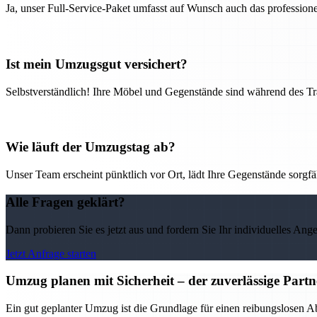
Ja, unser Full-Service-Paket umfasst auf Wunsch auch das professio
Ist mein Umzugsgut versichert?
Selbstverständlich! Ihre Möbel und Gegenstände sind während des Tra
Wie läuft der Umzugstag ab?
Unser Team erscheint pünktlich vor Ort, lädt Ihre Gegenstände sorgfälti
Alle Fragen geklärt?
Dann probieren Sie es jetzt aus und fordern Sie Ihr individuelles Ang
Jetzt Anfrage starten
Umzug planen mit Sicherheit – der zuverlässige Par
Ein gut geplanter Umzug ist die Grundlage für einen reibungslosen 