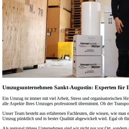
Umzugsunternehmen Sankt-Augustin: Experten für Ih
Ein Umzug ist immer mit viel Arbeit, Stress und organisatorischen H
alle Aspekte Ihres Umzuges professionell übernimmt. Ob der Transport
Unser Team besteht aus erfahrenen Fachleuten, die wissen, wie man e
Umzug pünktlich und in bester Qualität abgewickelt wird. Egal ob für
Als regional tätiges Unternehmen sind wir nicht nur vor Ort, sondern