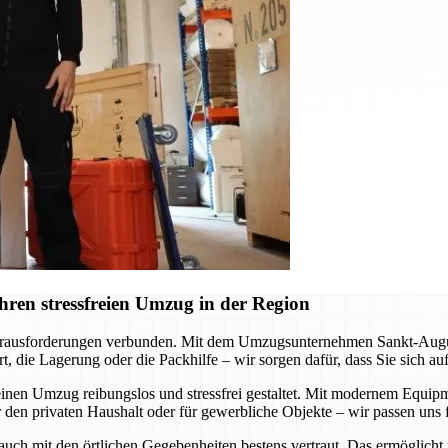
ren stressfreien Umzug in der Region
erausforderungen verbunden. Mit dem Umzugsunternehmen Sankt-Augustin
, die Lagerung oder die Packhilfe – wir sorgen dafür, dass Sie sich a
inen Umzug reibungslos und stressfrei gestaltet. Mit modernem Equipme
 den privaten Haushalt oder für gewerbliche Objekte – wir passen uns f
 auch mit den örtlichen Gegebenheiten bestens vertraut. Das ermöglicht