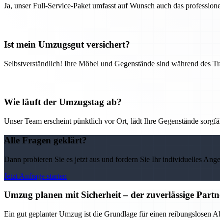
Ja, unser Full-Service-Paket umfasst auf Wunsch auch das professio
Ist mein Umzugsgut versichert?
Selbstverständlich! Ihre Möbel und Gegenstände sind während des Tra
Wie läuft der Umzugstag ab?
Unser Team erscheint pünktlich vor Ort, lädt Ihre Gegenstände sorgfälti
Alle Fragen geklärt?
Dann probieren Sie es jetzt aus und fordern Sie Ihr individuelles Ang
Jetzt Anfrage starten
Umzug planen mit Sicherheit – der zuverlässige Par
Ein gut geplanter Umzug ist die Grundlage für einen reibungslosen 