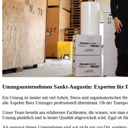
Umzugsunternehmen Sankt-Augustin: Experten für Ih
Ein Umzug ist immer mit viel Arbeit, Stress und organisatorischen H
alle Aspekte Ihres Umzuges professionell übernimmt. Ob der Transport
Unser Team besteht aus erfahrenen Fachleuten, die wissen, wie man e
Umzug pünktlich und in bester Qualität abgewickelt wird. Egal ob für
Als regional tätiges Unternehmen sind wir nicht nur vor Ort, sondern