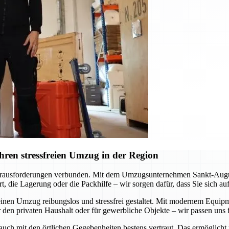
ren stressfreien Umzug in der Region
erausforderungen verbunden. Mit dem Umzugsunternehmen Sankt-Augustin
, die Lagerung oder die Packhilfe – wir sorgen dafür, dass Sie sich a
inen Umzug reibungslos und stressfrei gestaltet. Mit modernem Equipme
 den privaten Haushalt oder für gewerbliche Objekte – wir passen uns f
 auch mit den örtlichen Gegebenheiten bestens vertraut. Das ermöglicht