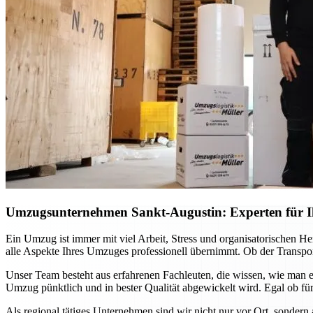
Umzugsunternehmen Sankt-Augustin: Experten für Ih
Ein Umzug ist immer mit viel Arbeit, Stress und organisatorischen H
alle Aspekte Ihres Umzuges professionell übernimmt. Ob der Transport
Unser Team besteht aus erfahrenen Fachleuten, die wissen, wie man e
Umzug pünktlich und in bester Qualität abgewickelt wird. Egal ob für
Als regional tätiges Unternehmen sind wir nicht nur vor Ort, sondern