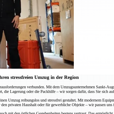
ren stressfreien Umzug in der Region
erausforderungen verbunden. Mit dem Umzugsunternehmen Sankt-Augustin
, die Lagerung oder die Packhilfe – wir sorgen dafür, dass Sie sich a
inen Umzug reibungslos und stressfrei gestaltet. Mit modernem Equipme
 den privaten Haushalt oder für gewerbliche Objekte – wir passen uns f
 auch mit den örtlichen Gegebenheiten bestens vertraut. Das ermöglicht