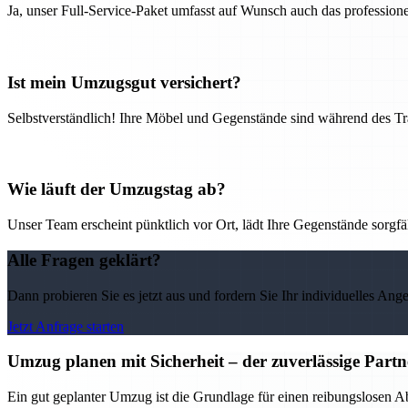
Ja, unser Full-Service-Paket umfasst auf Wunsch auch das professio
Ist mein Umzugsgut versichert?
Selbstverständlich! Ihre Möbel und Gegenstände sind während des Tra
Wie läuft der Umzugstag ab?
Unser Team erscheint pünktlich vor Ort, lädt Ihre Gegenstände sorgfälti
Alle Fragen geklärt?
Dann probieren Sie es jetzt aus und fordern Sie Ihr individuelles Ang
Jetzt Anfrage starten
Umzug planen mit Sicherheit – der zuverlässige Par
Ein gut geplanter Umzug ist die Grundlage für einen reibungslosen 