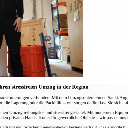
ren stressfreien Umzug in der Region
erausforderungen verbunden. Mit dem Umzugsunternehmen Sankt-Augustin
, die Lagerung oder die Packhilfe – wir sorgen dafür, dass Sie sich a
inen Umzug reibungslos und stressfrei gestaltet. Mit modernem Equipme
 den privaten Haushalt oder für gewerbliche Objekte – wir passen uns f
 auch mit den örtlichen Gegebenheiten bestens vertraut. Das ermöglicht