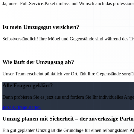
Ja, unser Full-Service-Paket umfasst auf Wunsch auch das professio
Ist mein Umzugsgut versichert?
Selbstverständlich! Ihre Möbel und Gegenstände sind während des Tra
Wie läuft der Umzugstag ab?
Unser Team erscheint pünktlich vor Ort, lädt Ihre Gegenstände sorgfälti
Alle Fragen geklärt?
Dann probieren Sie es jetzt aus und fordern Sie Ihr individuelles Ang
Jetzt Anfrage starten
Umzug planen mit Sicherheit – der zuverlässige Par
Ein gut geplanter Umzug ist die Grundlage für einen reibungslosen 