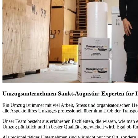
Umzugsunternehmen Sankt-Augustin: Experten für Ih
Ein Umzug ist immer mit viel Arbeit, Stress und organisatorischen H
alle Aspekte Ihres Umzuges professionell übernimmt. Ob der Transport
Unser Team besteht aus erfahrenen Fachleuten, die wissen, wie man e
Umzug pünktlich und in bester Qualität abgewickelt wird. Egal ob für
Als regional tätiges Unternehmen sind wir nicht nur vor Ort, sondern