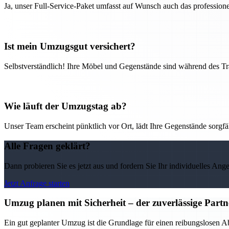
Ja, unser Full-Service-Paket umfasst auf Wunsch auch das professio
Ist mein Umzugsgut versichert?
Selbstverständlich! Ihre Möbel und Gegenstände sind während des Tra
Wie läuft der Umzugstag ab?
Unser Team erscheint pünktlich vor Ort, lädt Ihre Gegenstände sorgfälti
Alle Fragen geklärt?
Dann probieren Sie es jetzt aus und fordern Sie Ihr individuelles Ang
Jetzt Anfrage starten
Umzug planen mit Sicherheit – der zuverlässige Par
Ein gut geplanter Umzug ist die Grundlage für einen reibungslosen 