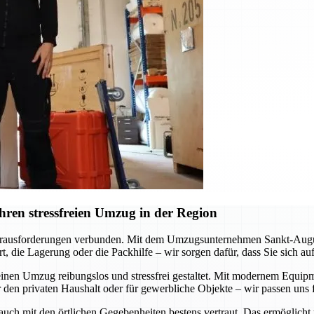
ren stressfreien Umzug in der Region
erausforderungen verbunden. Mit dem Umzugsunternehmen Sankt-Augustin
, die Lagerung oder die Packhilfe – wir sorgen dafür, dass Sie sich a
inen Umzug reibungslos und stressfrei gestaltet. Mit modernem Equipme
 den privaten Haushalt oder für gewerbliche Objekte – wir passen uns f
 auch mit den örtlichen Gegebenheiten bestens vertraut. Das ermöglicht