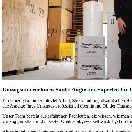
Umzugsunternehmen Sankt-Augustin: Experten für Ih
Ein Umzug ist immer mit viel Arbeit, Stress und organisatorischen H
alle Aspekte Ihres Umzuges professionell übernimmt. Ob der Transport
Unser Team besteht aus erfahrenen Fachleuten, die wissen, wie man e
Umzug pünktlich und in bester Qualität abgewickelt wird. Egal ob für
Als regional tätiges Unternehmen sind wir nicht nur vor Ort, sondern