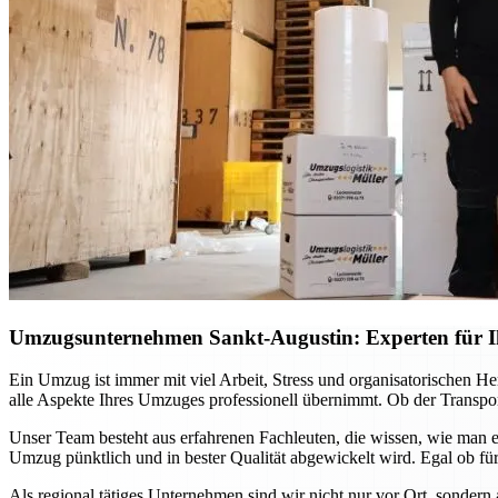
Umzugsunternehmen Sankt-Augustin: Experten für Ih
Ein Umzug ist immer mit viel Arbeit, Stress und organisatorischen H
alle Aspekte Ihres Umzuges professionell übernimmt. Ob der Transport
Unser Team besteht aus erfahrenen Fachleuten, die wissen, wie man e
Umzug pünktlich und in bester Qualität abgewickelt wird. Egal ob für
Als regional tätiges Unternehmen sind wir nicht nur vor Ort, sondern