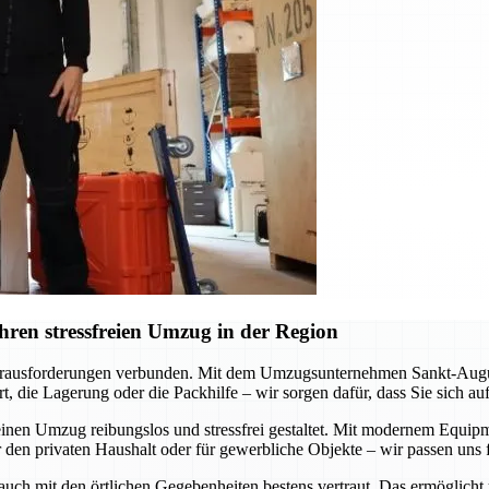
ren stressfreien Umzug in der Region
erausforderungen verbunden. Mit dem Umzugsunternehmen Sankt-Augustin
, die Lagerung oder die Packhilfe – wir sorgen dafür, dass Sie sich a
inen Umzug reibungslos und stressfrei gestaltet. Mit modernem Equipme
 den privaten Haushalt oder für gewerbliche Objekte – wir passen uns f
 auch mit den örtlichen Gegebenheiten bestens vertraut. Das ermöglicht