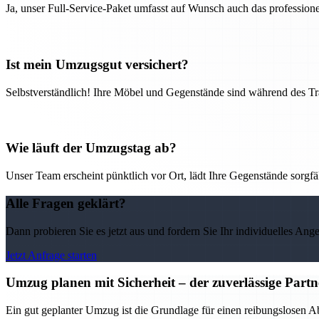
Ja, unser Full-Service-Paket umfasst auf Wunsch auch das professio
Ist mein Umzugsgut versichert?
Selbstverständlich! Ihre Möbel und Gegenstände sind während des Tra
Wie läuft der Umzugstag ab?
Unser Team erscheint pünktlich vor Ort, lädt Ihre Gegenstände sorgfälti
Alle Fragen geklärt?
Dann probieren Sie es jetzt aus und fordern Sie Ihr individuelles Ang
Jetzt Anfrage starten
Umzug planen mit Sicherheit – der zuverlässige Par
Ein gut geplanter Umzug ist die Grundlage für einen reibungslosen 