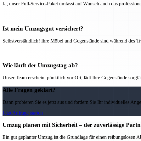
Ja, unser Full-Service-Paket umfasst auf Wunsch auch das professio
Ist mein Umzugsgut versichert?
Selbstverständlich! Ihre Möbel und Gegenstände sind während des Tra
Wie läuft der Umzugstag ab?
Unser Team erscheint pünktlich vor Ort, lädt Ihre Gegenstände sorgfälti
Alle Fragen geklärt?
Dann probieren Sie es jetzt aus und fordern Sie Ihr individuelles Ang
Jetzt Anfrage starten
Umzug planen mit Sicherheit – der zuverlässige Par
Ein gut geplanter Umzug ist die Grundlage für einen reibungslosen 