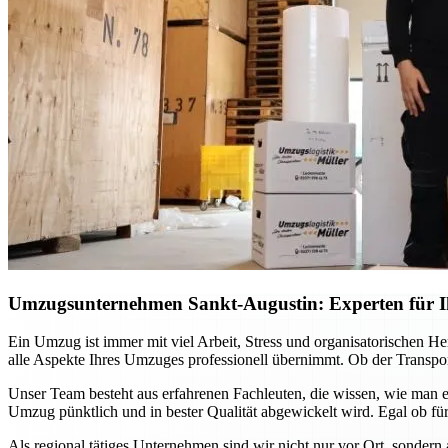
Umzugsunternehmen Sankt-Augustin: Experten für Ih
Ein Umzug ist immer mit viel Arbeit, Stress und organisatorischen H
alle Aspekte Ihres Umzuges professionell übernimmt. Ob der Transport
Unser Team besteht aus erfahrenen Fachleuten, die wissen, wie man e
Umzug pünktlich und in bester Qualität abgewickelt wird. Egal ob für
Als regional tätiges Unternehmen sind wir nicht nur vor Ort, sondern