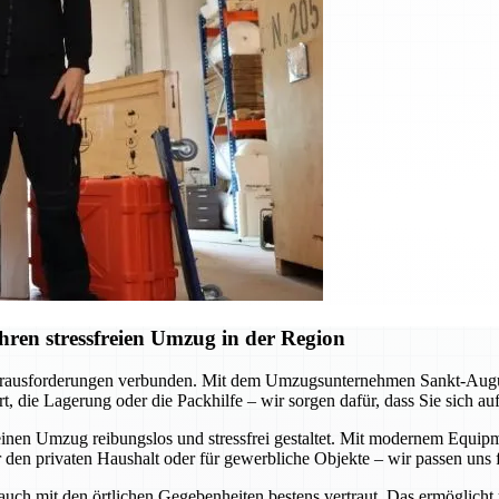
ren stressfreien Umzug in der Region
erausforderungen verbunden. Mit dem Umzugsunternehmen Sankt-Augustin
, die Lagerung oder die Packhilfe – wir sorgen dafür, dass Sie sich a
inen Umzug reibungslos und stressfrei gestaltet. Mit modernem Equipme
 den privaten Haushalt oder für gewerbliche Objekte – wir passen uns f
 auch mit den örtlichen Gegebenheiten bestens vertraut. Das ermöglicht