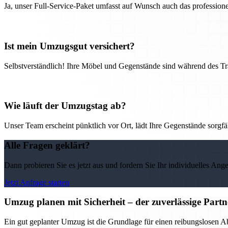
Ja, unser Full-Service-Paket umfasst auf Wunsch auch das professio
Ist mein Umzugsgut versichert?
Selbstverständlich! Ihre Möbel und Gegenstände sind während des Tra
Wie läuft der Umzugstag ab?
Unser Team erscheint pünktlich vor Ort, lädt Ihre Gegenstände sorgfälti
Alle Fragen geklärt?
Dann probieren Sie es jetzt aus und fordern Sie Ihr individuelles Ang
Jetzt Anfrage starten
Umzug planen mit Sicherheit – der zuverlässige Par
Ein gut geplanter Umzug ist die Grundlage für einen reibungslosen 