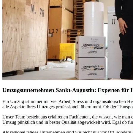
Umzugsunternehmen Sankt-Augustin: Experten für Ih
Ein Umzug ist immer mit viel Arbeit, Stress und organisatorischen H
alle Aspekte Ihres Umzuges professionell übernimmt. Ob der Transport
Unser Team besteht aus erfahrenen Fachleuten, die wissen, wie man e
Umzug pünktlich und in bester Qualität abgewickelt wird. Egal ob für
Als regional tätiges Unternehmen sind wir nicht nur vor Ort, sondern