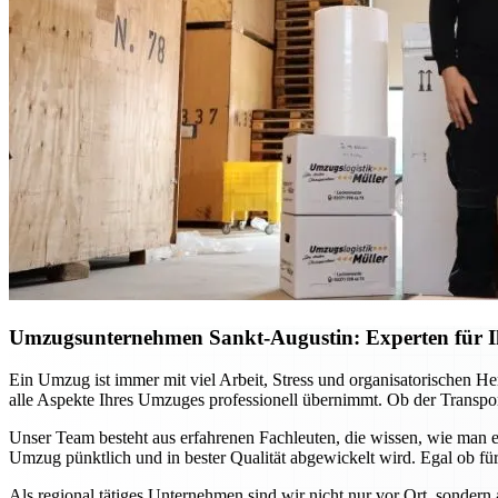
Umzugsunternehmen Sankt-Augustin: Experten für Ih
Ein Umzug ist immer mit viel Arbeit, Stress und organisatorischen H
alle Aspekte Ihres Umzuges professionell übernimmt. Ob der Transport
Unser Team besteht aus erfahrenen Fachleuten, die wissen, wie man e
Umzug pünktlich und in bester Qualität abgewickelt wird. Egal ob für
Als regional tätiges Unternehmen sind wir nicht nur vor Ort, sondern