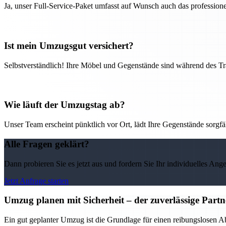
Ja, unser Full-Service-Paket umfasst auf Wunsch auch das professio
Ist mein Umzugsgut versichert?
Selbstverständlich! Ihre Möbel und Gegenstände sind während des Tra
Wie läuft der Umzugstag ab?
Unser Team erscheint pünktlich vor Ort, lädt Ihre Gegenstände sorgfälti
Alle Fragen geklärt?
Dann probieren Sie es jetzt aus und fordern Sie Ihr individuelles Ang
Jetzt Anfrage starten
Umzug planen mit Sicherheit – der zuverlässige Par
Ein gut geplanter Umzug ist die Grundlage für einen reibungslosen 