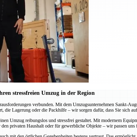
ren stressfreien Umzug in der Region
erausforderungen verbunden. Mit dem Umzugsunternehmen Sankt-Augustin
, die Lagerung oder die Packhilfe – wir sorgen dafür, dass Sie sich a
inen Umzug reibungslos und stressfrei gestaltet. Mit modernem Equipme
 den privaten Haushalt oder für gewerbliche Objekte – wir passen uns f
 auch mit den örtlichen Gegebenheiten bestens vertraut. Das ermöglicht