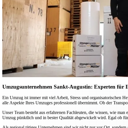
Umzugsunternehmen Sankt-Augustin: Experten für Ih
Ein Umzug ist immer mit viel Arbeit, Stress und organisatorischen H
alle Aspekte Ihres Umzuges professionell übernimmt. Ob der Transport
Unser Team besteht aus erfahrenen Fachleuten, die wissen, wie man e
Umzug pünktlich und in bester Qualität abgewickelt wird. Egal ob für
Als regional tätiges Unternehmen sind wir nicht nur vor Ort, sondern