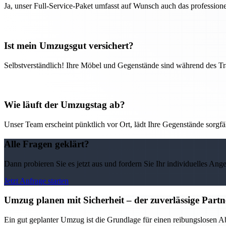
Ja, unser Full-Service-Paket umfasst auf Wunsch auch das professio
Ist mein Umzugsgut versichert?
Selbstverständlich! Ihre Möbel und Gegenstände sind während des Tra
Wie läuft der Umzugstag ab?
Unser Team erscheint pünktlich vor Ort, lädt Ihre Gegenstände sorgfälti
Alle Fragen geklärt?
Dann probieren Sie es jetzt aus und fordern Sie Ihr individuelles Ang
Jetzt Anfrage starten
Umzug planen mit Sicherheit – der zuverlässige Par
Ein gut geplanter Umzug ist die Grundlage für einen reibungslosen 