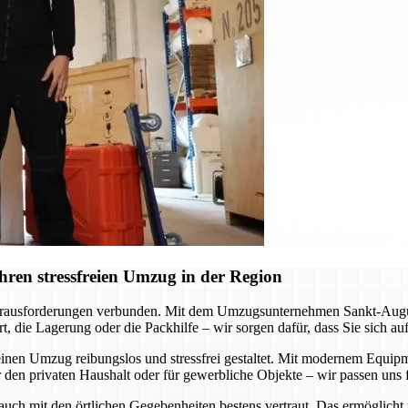
ren stressfreien Umzug in der Region
erausforderungen verbunden. Mit dem Umzugsunternehmen Sankt-Augustin
, die Lagerung oder die Packhilfe – wir sorgen dafür, dass Sie sich a
inen Umzug reibungslos und stressfrei gestaltet. Mit modernem Equipme
 den privaten Haushalt oder für gewerbliche Objekte – wir passen uns f
 auch mit den örtlichen Gegebenheiten bestens vertraut. Das ermöglicht