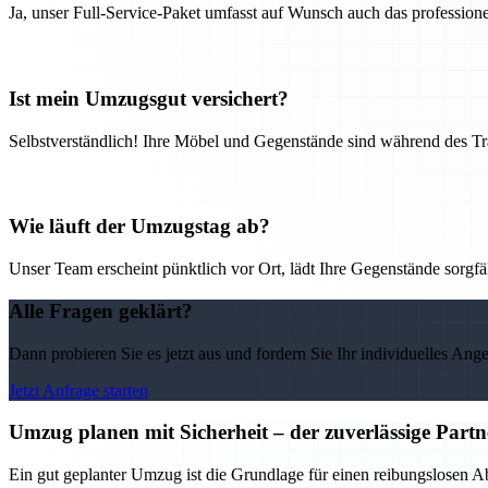
Ja, unser Full-Service-Paket umfasst auf Wunsch auch das professio
Ist mein Umzugsgut versichert?
Selbstverständlich! Ihre Möbel und Gegenstände sind während des Tra
Wie läuft der Umzugstag ab?
Unser Team erscheint pünktlich vor Ort, lädt Ihre Gegenstände sorgfälti
Alle Fragen geklärt?
Dann probieren Sie es jetzt aus und fordern Sie Ihr individuelles Ang
Jetzt Anfrage starten
Umzug planen mit Sicherheit – der zuverlässige Par
Ein gut geplanter Umzug ist die Grundlage für einen reibungslosen 