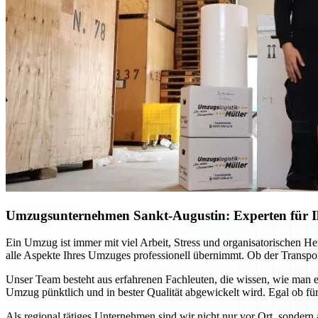
Umzugsunternehmen Sankt-Augustin: Experten für Ih
Ein Umzug ist immer mit viel Arbeit, Stress und organisatorischen H
alle Aspekte Ihres Umzuges professionell übernimmt. Ob der Transport
Unser Team besteht aus erfahrenen Fachleuten, die wissen, wie man e
Umzug pünktlich und in bester Qualität abgewickelt wird. Egal ob für
Als regional tätiges Unternehmen sind wir nicht nur vor Ort, sondern