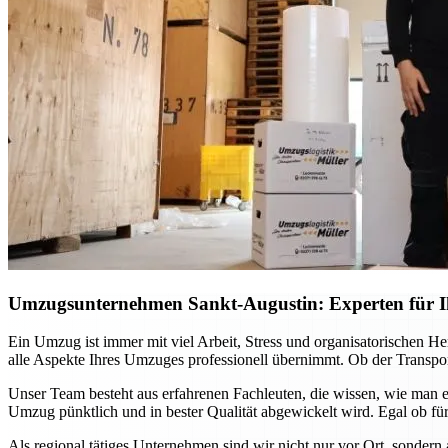
Umzugsunternehmen Sankt-Augustin: Experten für Ih
Ein Umzug ist immer mit viel Arbeit, Stress und organisatorischen H
alle Aspekte Ihres Umzuges professionell übernimmt. Ob der Transport
Unser Team besteht aus erfahrenen Fachleuten, die wissen, wie man e
Umzug pünktlich und in bester Qualität abgewickelt wird. Egal ob für
Als regional tätiges Unternehmen sind wir nicht nur vor Ort, sondern