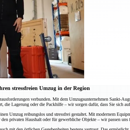
ren stressfreien Umzug in der Region
erausforderungen verbunden. Mit dem Umzugsunternehmen Sankt-Augustin
, die Lagerung oder die Packhilfe – wir sorgen dafür, dass Sie sich a
inen Umzug reibungslos und stressfrei gestaltet. Mit modernem Equipme
 den privaten Haushalt oder für gewerbliche Objekte – wir passen uns f
 auch mit den örtlichen Gegebenheiten bestens vertraut. Das ermöglicht