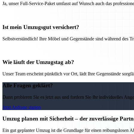
Ja, unser Full-Service-Paket umfasst auf Wunsch auch das professio
Ist mein Umzugsgut versichert?
Selbstverständlich! Ihre Möbel und Gegenstände sind während des Tra
Wie läuft der Umzugstag ab?
Unser Team erscheint pünktlich vor Ort, lädt Ihre Gegenstände sorgfälti
Alle Fragen geklärt?
Dann probieren Sie es jetzt aus und fordern Sie Ihr individuelles Ang
Jetzt Anfrage starten
Umzug planen mit Sicherheit – der zuverlässige Par
Ein gut geplanter Umzug ist die Grundlage für einen reibungslosen 