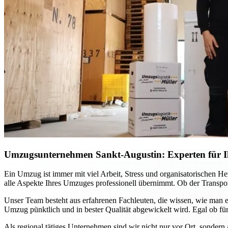
Umzugsunternehmen Sankt-Augustin: Experten für Ih
Ein Umzug ist immer mit viel Arbeit, Stress und organisatorischen H
alle Aspekte Ihres Umzuges professionell übernimmt. Ob der Transport
Unser Team besteht aus erfahrenen Fachleuten, die wissen, wie man e
Umzug pünktlich und in bester Qualität abgewickelt wird. Egal ob für
Als regional tätiges Unternehmen sind wir nicht nur vor Ort, sondern