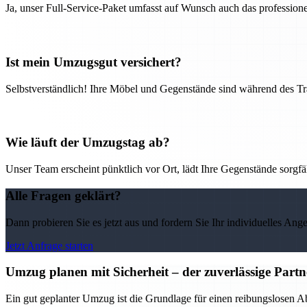
Ja, unser Full-Service-Paket umfasst auf Wunsch auch das professio
Ist mein Umzugsgut versichert?
Selbstverständlich! Ihre Möbel und Gegenstände sind während des Tra
Wie läuft der Umzugstag ab?
Unser Team erscheint pünktlich vor Ort, lädt Ihre Gegenstände sorgfälti
Alle Fragen geklärt?
Dann probieren Sie es jetzt aus und fordern Sie Ihr individuelles Ang
Jetzt Anfrage starten
Umzug planen mit Sicherheit – der zuverlässige Par
Ein gut geplanter Umzug ist die Grundlage für einen reibungslosen 