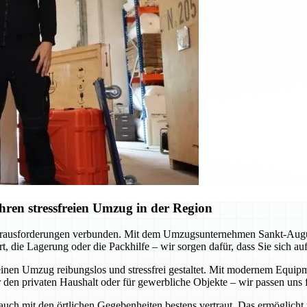
ren stressfreien Umzug in der Region
erausforderungen verbunden. Mit dem Umzugsunternehmen Sankt-Augustin
, die Lagerung oder die Packhilfe – wir sorgen dafür, dass Sie sich a
inen Umzug reibungslos und stressfrei gestaltet. Mit modernem Equipme
 den privaten Haushalt oder für gewerbliche Objekte – wir passen uns f
 auch mit den örtlichen Gegebenheiten bestens vertraut. Das ermöglicht