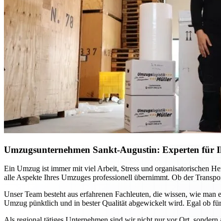
Umzugsunternehmen Sankt-Augustin: Experten für Ih
Ein Umzug ist immer mit viel Arbeit, Stress und organisatorischen H
alle Aspekte Ihres Umzuges professionell übernimmt. Ob der Transport
Unser Team besteht aus erfahrenen Fachleuten, die wissen, wie man e
Umzug pünktlich und in bester Qualität abgewickelt wird. Egal ob für
Als regional tätiges Unternehmen sind wir nicht nur vor Ort, sondern