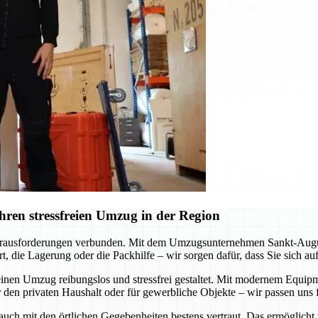
ren stressfreien Umzug in der Region
erausforderungen verbunden. Mit dem Umzugsunternehmen Sankt-Augustin
, die Lagerung oder die Packhilfe – wir sorgen dafür, dass Sie sich a
inen Umzug reibungslos und stressfrei gestaltet. Mit modernem Equipme
 den privaten Haushalt oder für gewerbliche Objekte – wir passen uns f
 auch mit den örtlichen Gegebenheiten bestens vertraut. Das ermöglicht