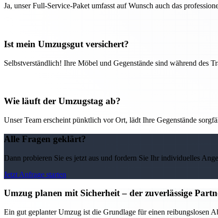
Ja, unser Full-Service-Paket umfasst auf Wunsch auch das professio
Ist mein Umzugsgut versichert?
Selbstverständlich! Ihre Möbel und Gegenstände sind während des Tra
Wie läuft der Umzugstag ab?
Unser Team erscheint pünktlich vor Ort, lädt Ihre Gegenstände sorgfälti
Alle Fragen geklärt?
Dann probieren Sie es jetzt aus und fordern Sie Ihr individuelles Ang
Jetzt Anfrage starten
Umzug planen mit Sicherheit – der zuverlässige Par
Ein gut geplanter Umzug ist die Grundlage für einen reibungslosen 